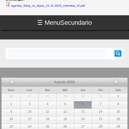
agenda_3deg_ce_fepac_21.11.2023_colombia_v2.pdf
☰ Menu
Secundario
Buscar
FORMULARIO DE BÚSQUEDA
Agosto 2026
Dom
Lun
Mar
Mié
Jue
Vie
Sáb
26
27
28
29
30
31
1
2
3
4
5
6
7
8
9
10
11
12
13
14
15
16
17
18
19
20
21
22
23
24
25
26
27
28
29