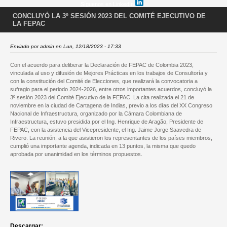
Síguenos en LinkedIn
CONCLUYÓ LA 3º SESIÓN 2023 DEL COMITÉ EJECUTIVO DE
LA FEPAC
Enviado por
admin
en Lun, 12/18/2023 - 17:33
Con el acuerdo para deliberar la Declaración de FEPAC de Colombia 2023,
vinculada al uso y difusión de Mejores Prácticas en los trabajos de Consultoría y
con la constitución del Comité de Elecciones, que realizará la convocatoria a
sufragio para el periodo 2024-2026, entre otros importantes acuerdos, concluyó la
3º sesión 2023 del Comité Ejecutivo de la FEPAC. La cita realizada el 21 de
noviembre en la ciudad de Cartagena
de Indias, previo a los días del XX Congreso
Nacional de Infraestructura, organizado por la Cámara Colombiana de
Infraestructura, estuvo presidida por el Ing. Henrique de Aragão, Presidente de
FEPAC, con la asistencia del Vicepresidente, el Ing. Jaime Jorge Saavedra de
Rivero. La reunión, a la que asistieron los representantes de los países miembros,
cumplió una importante agenda, indicada en 13 puntos, la misma que quedo
aprobada por unanimidad en los términos propuestos.
Descargar: