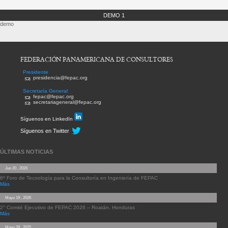
DEMO 1
demo
FEDERACIÓN PANAMERICANA DE CONSULTORES
Presidente
presidencia@fepac.org
Secretaría General
fepac@fepac.org
secretariageneral@fepac.org
Síguenos en LinkedIn
Síguenos en Twitter
ÚLTIMAS NOTICIAS
Jun 20 , 2026
6º Foro de Tecnología para la Consultoría en Ingeniería de FEPAC
Más
Mayo 19 , 2026
2° Comité Ejecutivo de FEPAC 2026 – Roatán, Honduras
Más
Mayo 28 , 2025