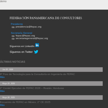
demo
FEDERACIÓN PANAMERICANA DE CONSULTORES
Presidente
presidencia@fepac.org
Secretaría General
fepac@fepac.org
secretariageneral@fepac.org
Síguenos en LinkedIn
Síguenos en Twitter
ÚLTIMAS NOTICIAS
Jun 20 , 2026
6º Foro de Tecnología para la Consultoría en Ingeniería de FEPAC
Más
Mayo 19 , 2026
2° Comité Ejecutivo de FEPAC 2026 – Roatán, Honduras
Más
Mayo 28 , 2025
Encuentro de FEPAC en México, 2° CE 2025
Más