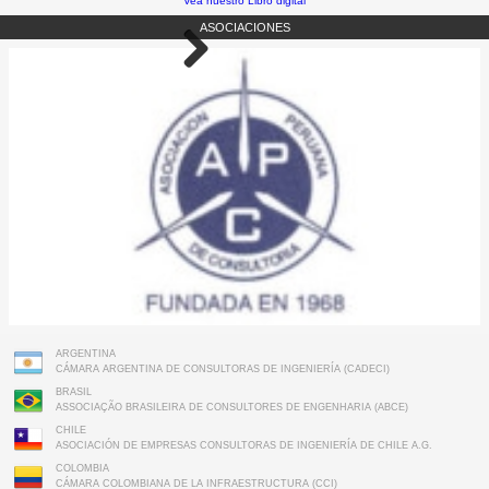
Vea nuestro Libro digital
ASOCIACIONES
ARGENTINA
CÁMARA ARGENTINA DE CONSULTORAS DE INGENIERÍA (CADECI)
BRASIL
ASSOCIAÇÃO BRASILEIRA DE CONSULTORES DE ENGENHARIA (ABCE)
CHILE
ASOCIACIÓN DE EMPRESAS CONSULTORAS DE INGENIERÍA DE CHILE A.G.
COLOMBIA
CÁMARA COLOMBIANA DE LA INFRAESTRUCTURA (CCI)