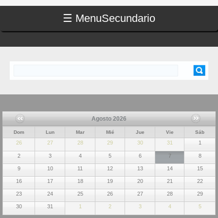
☰ Menu
Secundario
Buscar
FORMULARIO DE BÚSQUEDA
Agosto 2026
Dom
Lun
Mar
Mié
Jue
Vie
Sáb
26
27
28
29
30
31
1
2
3
4
5
6
7
8
9
10
11
12
13
14
15
16
17
18
19
20
21
22
23
24
25
26
27
28
29
30
31
1
2
3
4
5