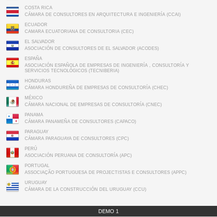
COSTA RICA
CÁMARA DE CONSULTORES EN ARQUITECTURA E INGENIERÍA (CCAI)
ECUADOR
CAMARA ECUATORIANA DE CONSULTORIA (CEC)
EL SALVADOR
ASOCIACIÓN DE CONSULTORES DE EL SALVADOR (ACODES)
ESPAÑA
ASOCIACIÓN ESPAÑOLA DE EMPRESAS DE INGENIERÍA , CONSULTORÍA Y
SERVICIOS TECNOLÓGICOS (TECNIBERIA)
HONDURAS
CÁMARA HONDUREÑA DE EMPRESAS DE CONSULTORÍA (CHEC)
MÉXICO
CÁMARA NACIONAL DE EMPRESAS DE CONSULTORÍA (CNEC)
PANAMA
CÁMARA PANAMEÑA DE CONSULTORES (CAPACO)
PARAGUAY
CÁMARA PARAGUAYA DE CONSULTORES (CPC)
PERÚ
ASOCIACIÓN PERUANA DE CONSULTORÍA (APC)
PORTUGAL
ASSOCIAÇÃO PORTUGUESA DE PROJECTISTAS E CONSULTORES (APPC)
URUGUAY
CÁMARA DE LA CONSTRUCCIÓN DEL URUGUAY (CCU)
DEMO 1