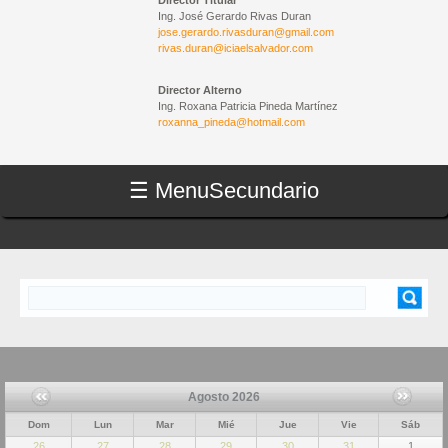
Director Titular
Ing. José Gerardo Rivas Duran
jose.gerardo.rivasduran@gmail.com
rivas.duran@iciaelsalvador.com
Director Alterno
Ing. Roxana Patricia Pineda Martínez
roxanna_pineda@hotmail.com
☰ Menu
Secundario
Buscar
FORMULARIO DE BÚSQUEDA
Agosto 2026
Dom
Lun
Mar
Mié
Jue
Vie
Sáb
26
27
28
29
30
31
1