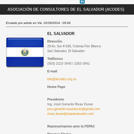
Síguenos en LinkedIn
ASOCIACIÓN DE CONSULTORES DE EL SALVADOR (ACODES)
Enviado por
admin
en Vie, 02/28/2014 - 09:06
EL SALVADOR
Dirección
29 Av. Sur # 638, Colonia Flor Blanca
San Salvador, El Salvador
Teléfonos
(503) 2222-3040 / 2262-2841
E-mail
info@acodes.org.sv
Home Page
Presidente
Ing. José Gerardo Rivas Duran
jose.gerardo.rivasduran@gmail.com
rivas.duran@iciaelsalvador.com
Representantes ante la
FEPAC