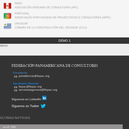
PERÚ
ASOCIACIÓN PERUANA DE CONSULTORÍA (APC)
PORTUGAL
ASSOCIAÇÃO PORTUGUESA DE PROJECTISTAS E CONSULTORES (APPC)
URUGUAY
CÁMARA DE LA CONSTRUCCIÓN DEL URUGUAY (CCU)
DEMO 1
demo
FEDERACIÓN PANAMERICANA DE CONSULTORES
Presidente
presidencia@fepac.org
Secretaría General
fepac@fepac.org
secretariageneral@fepac.org
Síguenos en LinkedIn
Síguenos en Twitter
ÚLTIMAS NOTICIAS
Jun 20 , 2026