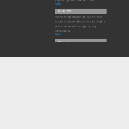
Comité Ejecutivo de la FEPAC
Más
Nov 14 , 2023
Webinar: Resultado de la encuesta
sobre el sector infraestructura dirigida
a la comunidad de ingeniería y
consultoría
Más
Nov 3 , 2023
LA IMPORTANCIA DEL SEGURO DE
RESPONSABILIDAD PROFESIONAL
DE LAS INGENIERÍAS EN
LATINOAMÉRICA
Más
Sep 27 , 2023
2° FORO DE TECNOLOGÍA PARA LA
CONSULTORÍA EN INGENIERÍA,
18/10/2023
Más
Mar 4 , 2023
1° FORO DE TECNOLOGÍA PARA LA
CONSULTORÍA EN INGENIERÍA,
22/03/2023 (9:00 a.m. de LIMA –
PERÚ)
Más