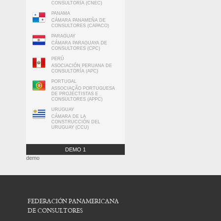
CONSULTORÍA (CNEC)
PANAMA
CÁMARA PANAMEÑA DE
CONSULTORES (CAPACO)
PARAGUAY
CÁMARA PARAGUAYA DE
CONSULTORES (CPC)
PERÚ
ASOCIACIÓN PERUANA DE
CONSULTORÍA (APC)
PORTUGAL
ASSOCIAÇÃO PORTUGUESA
DE PROJECTISTAS E
CONSULTORES (APPC)
URUGUAY
CÁMARA DE LA
CONSTRUCCIÓN DEL
URUGUAY (CCU)
DEMO 1
demo
FEDERACIÓN PANAMERICANA
DE CONSULTORES