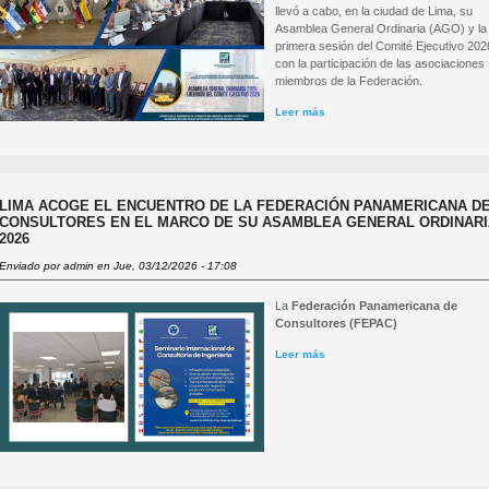
llevó a cabo, en la ciudad de Lima, su
Asamblea General Ordinaria (AGO) y la
primera sesión del Comité Ejecutivo 202
con la participación de las asociaciones
miembros de la Federación.
Leer más
sobre FEPAC realiza su Asam
General Ordinaria 2026 y el 1°
Comité Ejecutivo en Lima, Per
LIMA ACOGE EL ENCUENTRO DE LA FEDERACIÓN PANAMERICANA D
CONSULTORES EN EL MARCO DE SU ASAMBLEA GENERAL ORDINAR
2026
Enviado por
admin
en Jue, 03/12/2026 - 17:08
La
Federación Panamericana de
Consultores
(FEPAC)
Leer más
sobre Lima acoge el Encuentro
Federación Panamericana de
Consultores en el marco de s
Asamblea General Ordinaria 