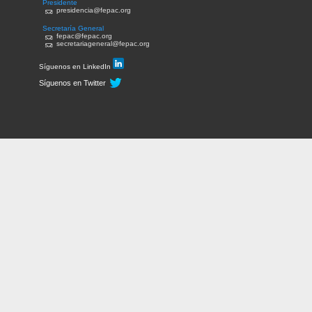
Presidente
presidencia@fepac.org
Secretaría General
fepac@fepac.org
secretariageneral@fepac.org
Síguenos en LinkedIn
Síguenos en Twitter