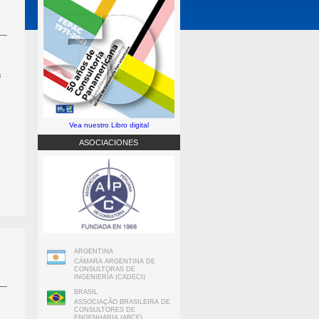
s
Vea nuestro Libro digital
ASOCIACIONES
ARGENTINA
CÁMARA ARGENTINA DE
CONSULTORAS DE
INGENIERÍA (CADECI)
BRASIL
ASSOCIAÇÃO BRASILEIRA DE
CONSULTORES DE
ENGENHARIA (ABCE)