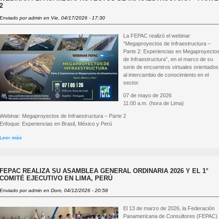
2
Enviado por
admin
en Vie, 04/17/2026 - 17:30
La FEPAC realizó el webinar
“Megaproyectos de Infraestructura –
Parte 2: Experiencias en Megaproyecto
de Infraestructura”, en el marco de su
serie de encuentros virtuales orientados
al intercambio de conocimiento en el
sector.
07 de mayo de 2026
11:00 a.m. (hora de Lima)
Webinar: Megaproyectos de Infraestructura – Parte 2
Enfoque: Experiencias en Brasil, México y Perú
Leer más
sobre Webinar FEPAC: Megaproyectos de Infraestructura – Parte 2
FEPAC REALIZA SU ASAMBLEA GENERAL ORDINARIA 2026 Y EL 1°
COMITÉ EJECUTIVO EN LIMA, PERÚ
Enviado por
admin
en Dom, 04/12/2026 - 20:58
El 13 de marzo de 2026, la Federación
Panamericana de Consultores (FEPAC)