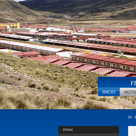
Pasar al contenido principal
F
INICIO
NOTI
04 : 
FEPAC