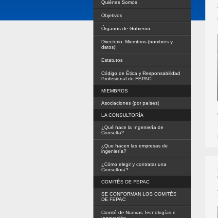
Quiénes Somos
Objetivos
Órganos de Gobierno
Directorio: Miembros (nombres y
datos)
Estatutos
Código de Ética y Responsabilidad
Profesional de FEPAC
MIEMBROS
Asociaciones (por países)
LA CONSULTORÍA
¿Qué hace la Ingeniería de
Consulta?
¿Que hacen las empresas de
ingeniería?
¿Cómo elegir y contratar una
Consultora?
COMITÉS DE FEPAC
SE CONFORMAN LOS COMITÉS
DE FEPAC
Comité de Nuevas Tecnologías e
Innovación