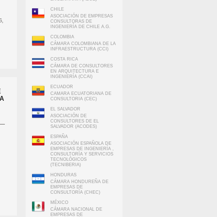
CHILE
ASOCIACIÓN DE EMPRESAS
6,
CONSULTORAS DE
INGENIERÍA DE CHILE A.G.
COLOMBIA
CÁMARA COLOMBIANA DE LA
INFRAESTRUCTURA (CCI)
blea
COSTA RICA
ú
CÁMARA DE CONSULTORES
EN ARQUITECTURA E
INGENIERÍA (CCAI)
ECUADOR
E
CAMARA ECUATORIANA DE
IA
CONSULTORIA (CEC)
EL SALVADOR
ASOCIACIÓN DE
CONSULTORES DE EL
SALVADOR (ACODES)
ESPAÑA
ASOCIACIÓN ESPAÑOLA DE
EMPRESAS DE INGENIERÍA ,
CONSULTORÍA Y SERVICIOS
 de la
TECNOLÓGICOS
(TECNIBERIA)
u
2026
HONDURAS
CÁMARA HONDUREÑA DE
EMPRESAS DE
CONSULTORÍA (CHEC)
MÉXICO
CÁMARA NACIONAL DE
EMPRESAS DE