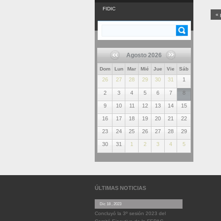
FIDIC
« 
Buscar
FORMULARIO DE
BÚSQUEDA
Agosto 2026
Dom
Lun
Mar
Mié
Jue
Vie
Sáb
26
27
28
29
30
31
1
2
3
4
5
6
7
8
9
10
11
12
13
14
15
16
17
18
19
20
21
22
23
24
25
26
27
28
29
30
31
1
2
3
4
5
ÚLTIMAS NOTICIAS
Dic 18 , 2023
Concluyó la 3º sesión 2023 del