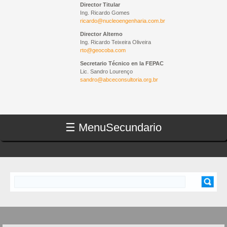
Director Titular
Ing. Ricardo Gomes
ricardo@nucleoengenharia.com.br
Director Alterno
Ing. Ricardo Teixeira Oliveira
rto@geocoba.com
Secretario Técnico en la FEPAC
Lic. Sandro Lourenço
sandro@abceconsultoria.org.br
☰ Menu
Secundario
Buscar
FORMULARIO DE BÚSQUEDA