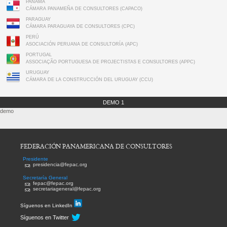
PANAMA
CÁMARA PANAMEÑA DE CONSULTORES (CAPACO)
PARAGUAY
CÁMARA PARAGUAYA DE CONSULTORES (CPC)
PERÚ
ASOCIACIÓN PERUANA DE CONSULTORÍA (APC)
PORTUGAL
ASSOCIAÇÃO PORTUGUESA DE PROJECTISTAS E CONSULTORES (APPC)
URUGUAY
CÁMARA DE LA CONSTRUCCIÓN DEL URUGUAY (CCU)
DEMO 1
demo
FEDERACIÓN PANAMERICANA DE CONSULTORES
Presidente
presidencia@fepac.org
Secretaría General
fepac@fepac.org
secretariageneral@fepac.org
Síguenos en LinkedIn
Síguenos en Twitter