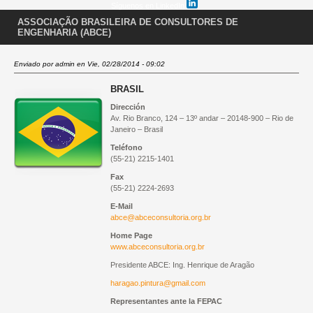
Síguenos en LinkedIn
ASSOCIAÇÃO BRASILEIRA DE CONSULTORES DE
ENGENHARIA (ABCE)
Enviado por
admin
en Vie, 02/28/2014 - 09:02
BRASIL
Dirección
Av. Rio Branco, 124 – 13º andar – 20148-900 – Rio de
Janeiro – Brasil
Teléfono
(55-21) 2215-1401
Fax
(55-21) 2224-2693
E-Mail
abce@abceconsultoria.org.br
Home Page
www.abceconsultoria.org.br
Presidente ABCE: Ing. Henrique de Aragão
haragao.pintura@gmail.com
Representantes ante la
FEPAC