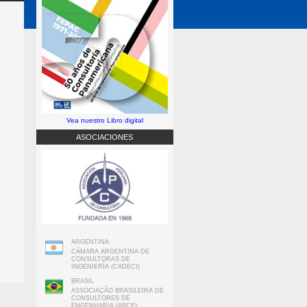
Vea nuestro Libro digital
ASOCIACIONES
ARGENTINA
CÁMARA ARGENTINA DE
CONSULTORAS DE
INGENIERÍA (CADECI)
BRASIL
ASSOCIAÇÃO BRASILEIRA DE
CONSULTORES DE
ENGENHARIA (ABCE)