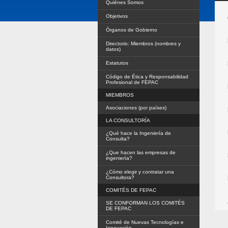
Quiénes Somos
Objetivos
Órganos de Gobierno
Directorio: Miembros (nombres y
datos)
Estatutos
Código de Ética y Responsabilidad
Profesional de FEPAC
MIEMBROS
Asociaciones (por países)
LA CONSULTORÍA
¿Qué hace la Ingeniería de
Consulta?
¿Que hacen las empresas de
ingeniería?
¿Cómo elegir y contratar una
Consultora?
COMITÉS DE FEPAC
SE CONFORMAN LOS COMITÉS
DE FEPAC
Comité de Nuevas Tecnologías e
Innovación