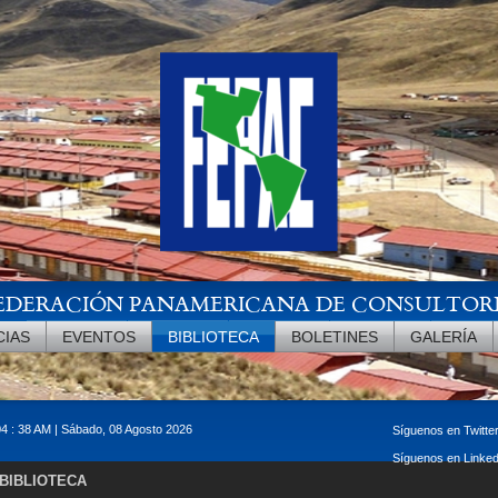
EDERACIÓN PANAMERICANA DE CONSULTOR
CIAS
EVENTOS
BIBLIOTECA
BOLETINES
GALERÍA
04 : 39 AM | Sábado, 08 Agosto 2026
Síguenos en Twitte
Síguenos en Linke
BIBLIOTECA