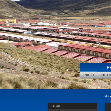
Pasar al contenido principal
F
INICIO
NOTI
08 : 
FEPAC