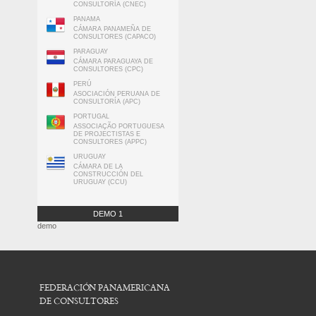
CONSULTORÍA (CNEC)
PANAMA
CÁMARA PANAMEÑA DE
CONSULTORES (CAPACO)
PARAGUAY
CÁMARA PARAGUAYA DE
CONSULTORES (CPC)
PERÚ
ASOCIACIÓN PERUANA DE
CONSULTORÍA (APC)
PORTUGAL
ASSOCIAÇÃO PORTUGUESA
DE PROJECTISTAS E
CONSULTORES (APPC)
URUGUAY
CÁMARA DE LA
CONSTRUCCIÓN DEL
URUGUAY (CCU)
DEMO 1
demo
FEDERACIÓN PANAMERICANA
DE CONSULTORES