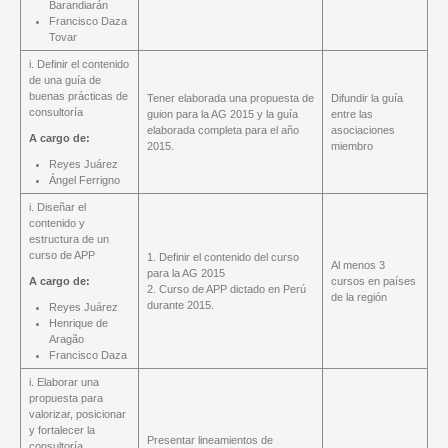
Barandiarán
Francisco Daza
Tovar
i. Definir el contenido
de una guía de
buenas prácticas de
Tener elaborada una propuesta de
Difundir la guía
consultoría
guion para la AG 2015 y la guía
entre las
elaborada completa para el año
asociaciones
A cargo de:
2015.
miembro
Reyes Juárez
Ángel Ferrigno
i. Diseñar el
contenido y
estructura de un
curso de APP
1. Definir el contenido del curso
Al menos 3
para la AG 2015
A cargo de:
cursos en países
2. Curso de APP dictado en Perú
de la región
durante 2015.
Reyes Juárez
Henrique de
Aragão
Francisco Daza
i. Elaborar una
propuesta para
valorizar, posicionar
y fortalecer la
Presentar lineamientos de
consultoría.