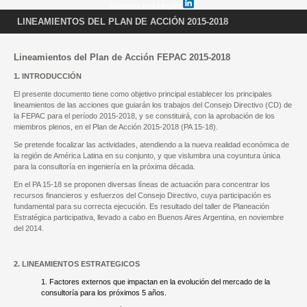
Síguenos en LinkedIn
LINEAMIENTOS DEL PLAN DE ACCIÓN 2015-2018
Lineamientos del Plan de Acción FEPAC 2015-2018
1. INTRODUCCIÓN
El presente documento tiene como objetivo principal establecer los principales
lineamientos de las acciones que guiarán los trabajos del Consejo Directivo (CD) de
la FEPAC para el período 2015-2018, y se constituirá, con la aprobación de los
miembros plenos, en el Plan de Acción 2015-2018 (PA 15-18).
Se pretende focalizar las actividades, atendiendo a la nueva realidad económica de
la región de América Latina e
n su conjunto, y que vislumbra una coyuntura única
para la consultoría en ingeniería en la próxima década.
En el PA 15-18 se proponen diversas líneas de actuación para concentrar los
recursos financieros y esfuerzos del Consejo Directivo, cuya participación es
fundamental para su correcta ejecución. Es resultado del taller de Planeación
Estratégica participativa, llevado a cabo en Buenos Aires Argentina, en noviembre
del 2014.
2. LINEAMIENTOS ESTRATEGICOS
1. Factores externos que impactan en la evolución del mercado de la
consultoría para los próximos 5 años.