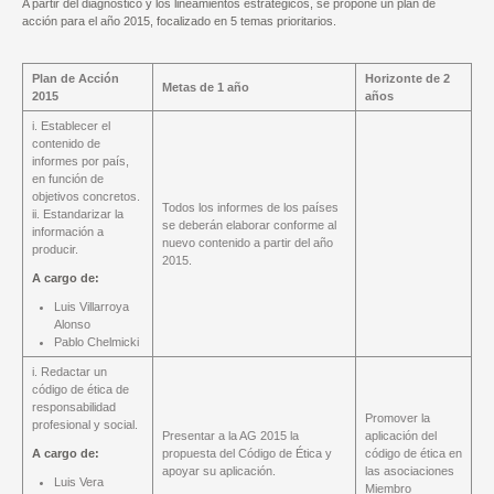
A partir del diagnóstico y los lineamientos estratégicos, se propone un plan de
acción para el año 2015, focalizado en 5 temas prioritarios.
Plan de Acción
Horizonte de 2
Metas de 1 año
2015
años
i. Establecer el
contenido de
informes por país,
en función de
objetivos concretos.
Todos los informes de los países
ii. Estandarizar la
se deberán elaborar conforme al
información a
nuevo contenido a partir del año
producir.
2015.
A cargo de:
Luis Villarroya
Alonso
Pablo Chelmicki
i. Redactar un
código de ética de
responsabilidad
Promover la
profesional y social.
Presentar a la AG 2015 la
aplicación del
A cargo de:
propuesta del Código de Ética y
código de ética en
apoyar su aplicación.
las asociaciones
Luis Vera
Miembro