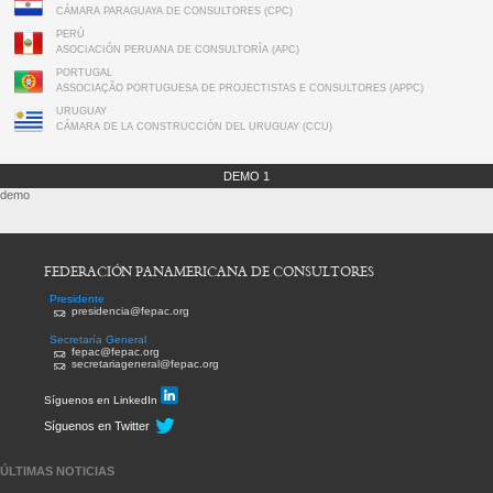
CÁMARA PARAGUAYA DE CONSULTORES (CPC)
PERÚ
ASOCIACIÓN PERUANA DE CONSULTORÍA (APC)
PORTUGAL
ASSOCIAÇÃO PORTUGUESA DE PROJECTISTAS E CONSULTORES (APPC)
URUGUAY
CÁMARA DE LA CONSTRUCCIÓN DEL URUGUAY (CCU)
DEMO 1
demo
FEDERACIÓN PANAMERICANA DE CONSULTORES
Presidente
presidencia@fepac.org
Secretaría General
fepac@fepac.org
secretariageneral@fepac.org
Síguenos en LinkedIn
Síguenos en Twitter
ÚLTIMAS NOTICIAS