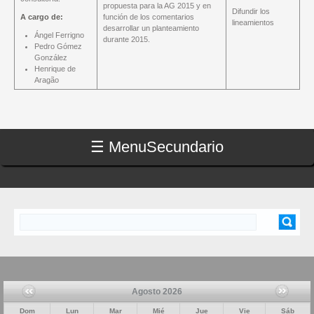
propuesta para la AG 2015 y en
Difundir los
A cargo de:
función de los comentarios
lineamientos
desarrollar un planteamiento
Ángel Ferrigno
durante 2015.
Pedro Gómez
González
Henrique de
Aragão
☰ Menu
Secundario
Buscar
FORMULARIO DE BÚSQUEDA
Agosto 2026
Dom
Lun
Mar
Mié
Jue
Vie
Sáb