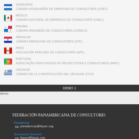
HONDURAS
CÁMARA HONDUREÑA DE EMPRESAS DE CONSULTORÍA (CHEC)
MÉXICO
CÁMARA NACIONAL DE EMPRESAS DE CONSULTORÍA (CNEC)
PANAMA
CÁMARA PANAMEÑA DE CONSULTORES (CAPACO)
PARAGUAY
CÁMARA PARAGUAYA DE CONSULTORES (CPC)
PERÚ
ASOCIACIÓN PERUANA DE CONSULTORÍA (APC)
PORTUGAL
ASSOCIAÇÃO PORTUGUESA DE PROJECTISTAS E CONSULTORES (APPC)
URUGUAY
CÁMARA DE LA CONSTRUCCIÓN DEL URUGUAY (CCU)
DEMO 1
demo
FEDERACIÓN PANAMERICANA DE CONSULTORES
Presidente
presidencia@fepac.org
Secretaría General
fepac@fepac.org