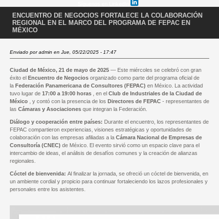
Síguenos en LinkedIn
ENCUENTRO DE NEGOCIOS FORTALECE LA COLABORACIÓN
REGIONAL EN EL MARCO DEL PROGRAMA DE FEPAC EN
MÉXICO
Enviado por
admin
en Jue, 05/22/2025 - 17:47
Ciudad de México, 21 de mayo de 2025
— Este miércoles se celebró con gran
éxito el
Encuentro de Negocios
organizado como parte del programa oficial de
la
Federación Panamericana de Consultores (FEPAC)
en México. La actividad
tuvo lugar de
17:00 a 19:00 horas
, en el
Club de Industriales de la Ciudad de
México
, y contó con la presencia de los
Directores de FEPAC
- representantes de
las
Cámaras y Asociaciones
que integran la Federación.
Diálogo y cooperación entre países:
Durante el encuentro, los representantes de
FEPAC compartieron experiencias, visiones estratégicas y oportunidades de
colaboración con las empresas afiliadas a la
Cámara Nacional de Empresas de
Consultoría (CNEC)
de México. El evento sirvió como un espacio clave para el
intercambio de ideas, el análisis de desafíos comunes y la creación de alianzas
regionales.
Cóctel de bienvenida:
Al finalizar la jornada, se ofreció un cóctel de bienvenida, en
un ambiente cordial y propicio para continuar fortaleciendo los lazos profesionales y
personales entre los asistentes.