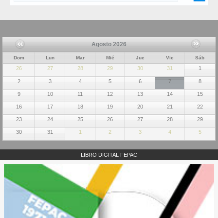
Agosto 2026
Dom
Lun
Mar
Mié
Jue
Vie
Sáb
26
27
28
29
30
31
1
2
3
4
5
6
7
8
9
10
11
12
13
14
15
16
17
18
19
20
21
22
23
24
25
26
27
28
29
30
31
1
2
3
4
5
LIBRO DIGITAL FEPAC