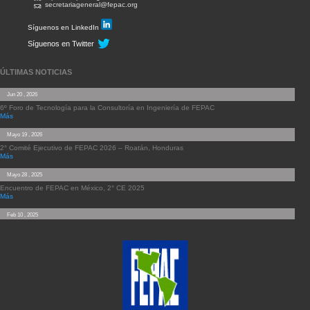
secretariageneral@fepac.org
Síguenos en LinkedIn
Síguenos en Twitter
ÚLTIMAS NOTICIAS
Jun 20 , 2026
6º Foro de Tecnología para la Consultoría en Ingeniería de FEPAC
Más
Mayo 19 , 2026
2° Comité Ejecutivo de FEPAC 2026 – Roatán, Honduras
Más
Mayo 28 , 2025
Encuentro de FEPAC en México, 2° CE 2025
Más
Feb 10 , 2025
4° FORO DE TECNOLOGÍA PARA LA CONSULTORÍA EN INGENIERÍA
Más
Dic 18 , 2023
FEPAC MARCA PRESENCIA EN EL XX CONGRESO NACIONAL DE INFRAESTRUCTURA
EN COLOMBIA
Más