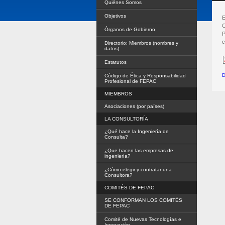
Quiénes Somos
Objetivos
E
C
Órganos de Gobierno
P
c
Directorio: Miembros (nombres y
datos)
Estatutos
D
Código de Ética y Responsabilidad
Profesional de FEPAC
MIEMBROS
Asociaciones (por países)
LA CONSULTORÍA
¿Qué hace la Ingeniería de
Consulta?
¿Que hacen las empresas de
ingeniería?
¿Cómo elegir y contratar una
Consultora?
COMITÉS DE FEPAC
SE CONFORMAN LOS COMITÉS
DE FEPAC
Comité de Nuevas Tecnologías e
Innovación