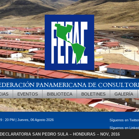
EDERACIÓN PANAMERICANA DE CONSULTOR
CIAS
EVENTOS
BIBLIOTECA
BOLETINES
GALERÍA
29 : 20 PM | Jueves, 06 Agosto 2026
Síguenos en Twitte
Síguenos en Linke
DECLARATORIA SAN PEDRO SULA – HONDURAS – NOV, 2016