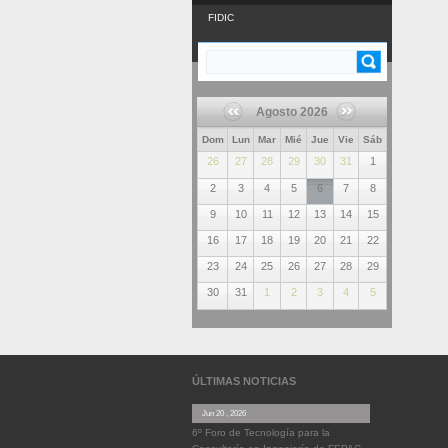
FIDIC
Buscar
FORMULARIO DE
BÚSQUEDA
Agosto 2026
Dom
Lun
Mar
Mié
Jue
Vie
Sáb
26
27
28
29
30
31
1
2
3
4
5
6
7
8
9
10
11
12
13
14
15
16
17
18
19
20
21
22
23
24
25
26
27
28
29
30
31
1
2
3
4
5
ÚLTIMAS NOTICIAS
Jun 20 , 2026
6º Foro de Tecnología para la