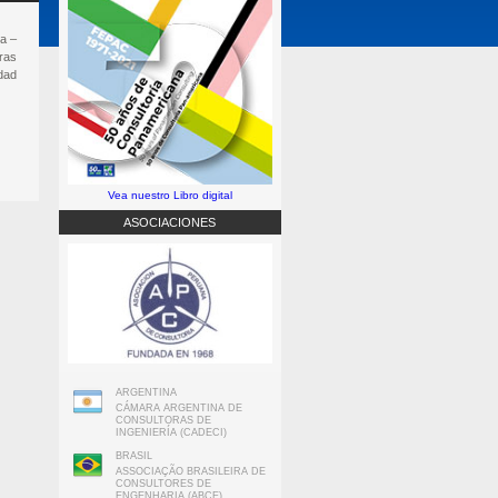
a –
ras
idad
Vea nuestro Libro digital
ASOCIACIONES
ARGENTINA
CÁMARA ARGENTINA DE
CONSULTORAS DE
INGENIERÍA (CADECI)
BRASIL
ASSOCIAÇÃO BRASILEIRA DE
CONSULTORES DE
ENGENHARIA (ABCE)