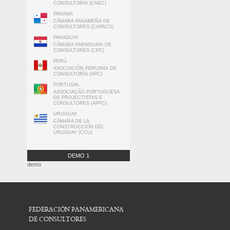
CONSULTORÍA (CNEC)
PANAMA
CÁMARA PANAMEÑA DE
CONSULTORES (CAPACO)
PARAGUAY
CÁMARA PARAGUAYA DE
CONSULTORES (CPC)
PERÚ
ASOCIACIÓN PERUANA DE
CONSULTORÍA (APC)
PORTUGAL
ASSOCIAÇÃO PORTUGUESA
DE PROJECTISTAS E
CONSULTORES (APPC)
URUGUAY
CÁMARA DE LA
CONSTRUCCIÓN DEL
URUGUAY (CCU)
DEMO 1
demo
FEDERACIÓN PANAMERICANA
DE CONSULTORES