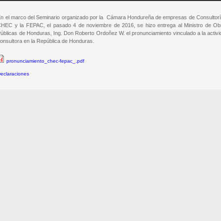
n el marco del Seminario organizado por la Cámara Hondureña de empresas de Consultorí
HEC y la FEPAC, el pasado 4 de noviembre de 2016, se hizo entrega al Ministro de Ob
úblicas de Honduras, Ing. Don Roberto Ordoñez W. el pronunciamiento vinculado a la activ
onsultora en la República de Honduras.
pronunciamiento_chec-fepac_.pdf
eclaraciones